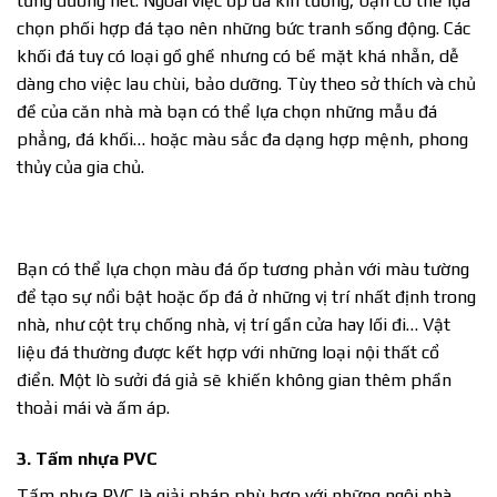
từng đường nét. Ngoài việc ốp đá kín tường, bạn có thể lựa
chọn phối hợp đá tạo nên những bức tranh sống động. Các
khối đá tuy có loại gồ ghề nhưng có bề mặt khá nhẵn, dễ
dàng cho việc lau chùi, bảo dưỡng. Tùy theo sở thích và chủ
đề của căn nhà mà bạn có thể lựa chọn những mẫu đá
phẳng, đá khối… hoặc màu sắc đa dạng hợp mệnh, phong
thủy của gia chủ.
Bạn có thể lựa chọn màu đá ốp tương phản với màu tường
để tạo sự nổi bật hoặc ốp đá ở những vị trí nhất định trong
nhà, như cột trụ chống nhà, vị trí gần cửa hay lối đi… Vật
liệu đá thường được kết hợp với những loại nội thất cổ
điển. Một lò sưởi đá giả sẽ khiến không gian thêm phần
thoải mái và ấm áp.
3. Tấm nhựa PVC
Tấm nhựa PVC là giải pháp phù hợp với những ngôi nhà