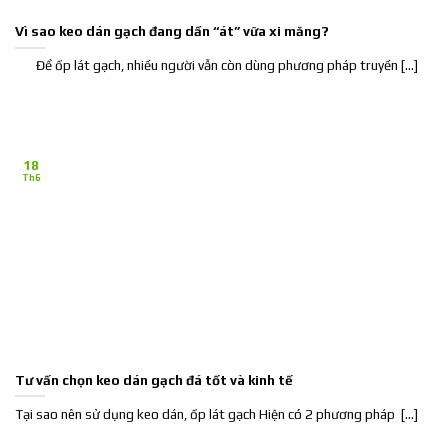
Vì sao keo dán gạch đang dần “át” vữa xi măng?
Để ốp lát gạch, nhiều người vẫn còn dùng phương pháp truyền [...]
18
Th6
Tư vấn chọn keo dán gạch đá tốt và kinh tế
Tại sao nên sử dụng keo dán, ốp lát gạch Hiện có 2 phương pháp [...]