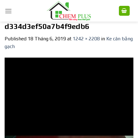
Skip
to
content
d334d3ef50a7b4f9edb6
Published
18 Tháng 6, 2019
at
1242 × 2208
in
Ke cân bằng
gạch