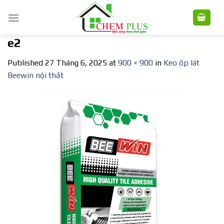
Skip
to
content
e2
Published
27 Tháng 6, 2025
at
900 × 900
in
Keo ốp lát
Beewin nội thất