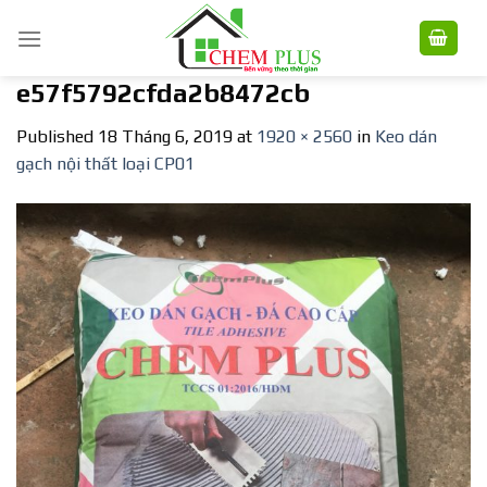
Skip
to
content
e57f5792cfda2b8472cb
Published
18 Tháng 6, 2019
at
1920 × 2560
in
Keo dán
gạch nội thất loại CP01